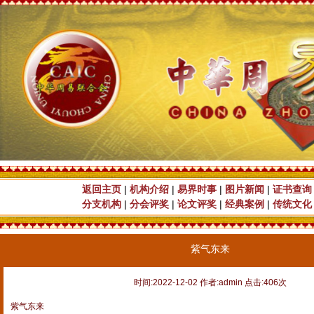
返回主页
|
机构介绍
|
易界时事
|
图片新闻
|
证书查询
分支机构
|
分会评奖
|
论文评奖
|
经典案例
|
传统文化
紫气东来
时间:2022-12-02 作者:admin 点击:406次
紫气东来