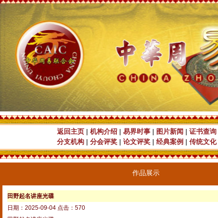
返回主页
|
机构介绍
|
易界时事
|
图片新闻
|
证书查询
分支机构
|
分会评奖
|
论文评奖
|
经典案例
|
传统文化
作品展示
田野起名讲座光碟
日期：2025-09-04 点击：570