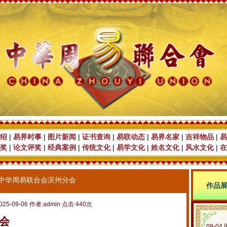
绍
|
易界时事
|
图片新闻
|
证书查询
|
易联动态
|
易界名家
|
吉祥物品
|
易
奖
|
论文评奖
|
经典案例
|
传统文化
|
易学文化
|
姓名文化
|
风水文化
|
在
中华周易联合会滨州分会
作品
025-09-06 作者:admin 点击:440次
会
09-04