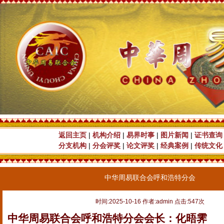
返回主页
|
机构介绍
|
易界时事
|
图片新闻
|
证书查询
分支机构
|
分会评奖
|
论文评奖
|
经典案例
|
传统文化
中华周易联合会呼和浩特分会
时间:2025-10-16 作者:admin 点击:547次
中华周易联合会呼和浩特分会会长：化晤霁