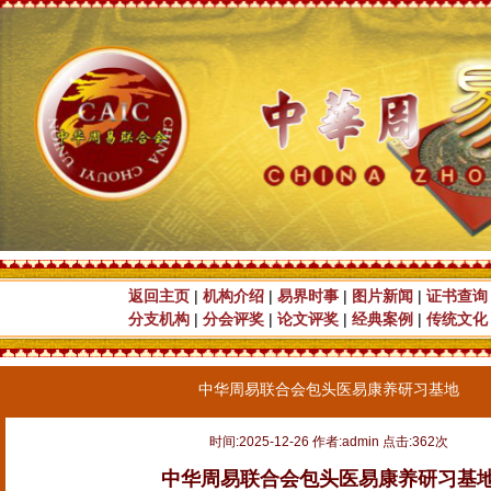
返回主页
|
机构介绍
|
易界时事
|
图片新闻
|
证书查询
分支机构
|
分会评奖
|
论文评奖
|
经典案例
|
传统文化
中华周易联合会包头医易康养研习基地
时间:2025-12-26 作者:admin 点击:362次
中华周易联合会包头医易康养研习基