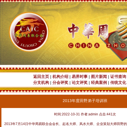
返回主页
|
机构介绍
|
易界时事
|
图片新闻
|
证书查询
分支机构
|
分会评奖
|
论文评奖
|
经典案例
|
传统文化
2013年度田野弟子培训班
时间:2022-10-31 作者:admin 点击:441次
2013年7月14日中华周易联合会会长、起名大师、风水大师、企业策划大师田野