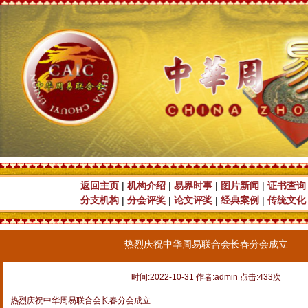
返回主页
|
机构介绍
|
易界时事
|
图片新闻
|
证书查询
分支机构
|
分会评奖
|
论文评奖
|
经典案例
|
传统文化
热烈庆祝中华周易联合会长春分会成立
时间:2022-10-31 作者:admin 点击:433次
热烈庆祝中华周易联合会长春分会成立