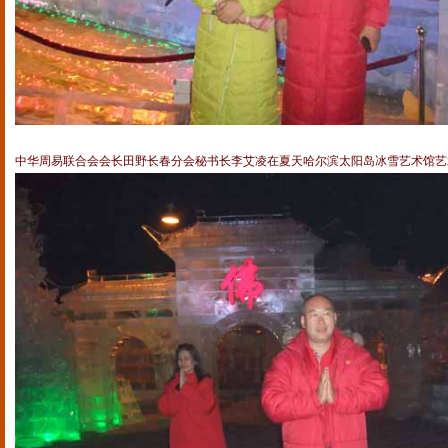
中华周易联合会会长田野长春分会秘书长李艾凌在夏天哈尔滨太阳岛冰雪艺术馆艺