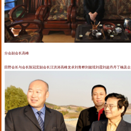
分会副会长高峰
田野会长与会长陈冠宏副会长汪洪涛高峰龙卓刘青桦刘懿瑶刘霞刘超丹丹丁楠及企