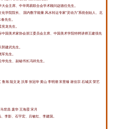
学大会主席、中华周易联合会学术顾问赵德任先生。
化学院院长、 国内数字能量.风水转运专家“灵动力”系统创始人、北
木春先生。
孟宪龙先生。
国际中国美术家协会浙江委员会主席、中国美术学院特聘讲师王建强先
长郭建武先生。
晓军先生。
松华先生、副秘书长冯祥先生。
鲁旭 陆文龙 沃厚 张冠华 黄山 李明潮 宋昱臻 谢佳宗 石城滨 荣艺
马世昌 庞华 王海霞 宋月
晶、李影、石宇宏、吕敏红、李建国。