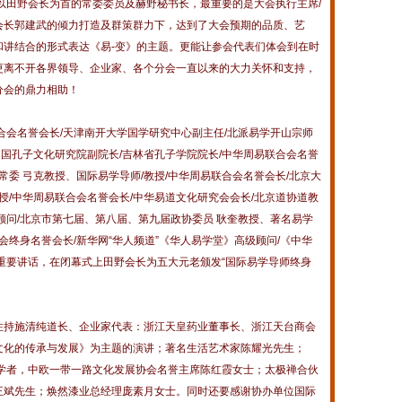
田野会长为首的常委委员及赫野秘书长，最重要的是大会执行主席/
会长郭建武的倾力打造及群策群力下，达到了大会预期的品质、艺
和讲结合的形式表达《易-变》的主题。更能让参会代表们体会到在时
更离不开各界领导、企业家、各个分会一直以来的大力关怀和支持，
分会的鼎力相助！
名誉会长/天津南开大学国学研究中心副主任/北派易学开山宗师
中国孔子文化研究院副院长/吉林省孔子学院院长/中华周易联合会名誉
常委 弓克教授、国际易学导师/教授/中华周易联合会名誉会长/北京大
授/中华周易联合会名誉会长/中华易道文化研究会会长/北京道协道教
顾问/北京市第七届、第八届、第九届政协委员 耿奎教授、著名易学
会终身名誉会长/新华网“华人频道”《华人易学堂》高级顾问/《中华
重要讲话，在闭幕式上田野会长为五大元老颁发“国际易学导师终身
持施清纯道长、企业家代表：浙江天皇药业董事长、浙江天台商会
文化的传承与发展》为主题的演讲；著名生活艺术家陈耀光先生；
究学者，中欧一带一路文化发展协会名誉主席陈红霞女士；太极禅合伙
王斌先生；焕然漆业总经理庞素月女士。同时还要感谢协办单位国际