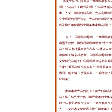
此次大会的召开是在中华周易联合会以
浙江分会会长王建强及浙江分会常务副
术、人文、创新的新高度。尤其是用演
空中展现的易经智慧。大会的成功举办
以及协办单位国际中国美术家协会浙江
会上，国际易学导师、中华周易联合会
廖墨香教授、国际易学导师/教授/博士:
会长/原吉林省委宣传部部长/吉林省人大
学儒藏主编 郭彧教授、国际易学导师/教
文化研究会副主任/国际易经杂志社首席
专家/宁夏易学研究会会长/中华周易联合
周易》副主编 王少英会长，出席并做了
成就奖”。
参加本次大会的还有：黄大仙祖宫住
会长陈立钻先生并作《历经磨难的中华
HONG 新艺术研究专家，中西文化研
人、云文武杰文化发展有限公司董事长