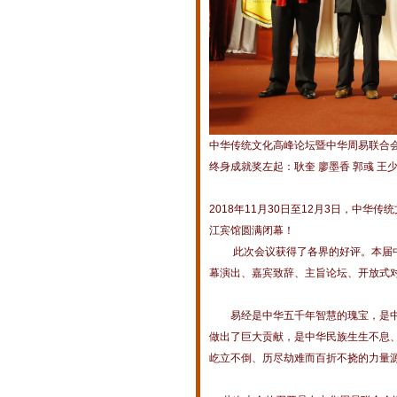
中华传统文化高峰论坛暨中华周易联合会
终身成就奖左起：耿奎 廖墨香 郭彧 王
2018年11月30日至12月3日，中华
江宾馆圆满闭幕！
此次会议获得了各界的好评。本届中华
幕演出、嘉宾致辞、主旨论坛、开放式
易经是中华五千年智慧的瑰宝，是中
做出了巨大贡献，是中华民族生生不息
屹立不倒、历尽劫难而百折不挠的力量