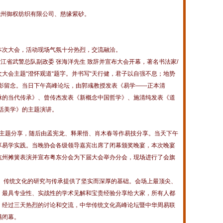
州御权纺织有限公司、慈缘紫砂。
次大会，活动现场气氛十分热烈，交流融洽。
省武警总队副政委 张海洋先生 致辞并宣布大会开幕，著名书法家/
大会主题“澄怀观道“题字。并书写“天行健，君子以自强不息；地势
合影留念。当日下午高峰论坛，由郭彧教授发表《易学——正本清
脉的当代传承》、曾传杰发表《新概念中国哲学》、施清纯发表《道
活美学》的主题演讲。
主题分享，随后由孟宪龙、释果悟、肖木春等作易技分享。当天下午
享易学实践。当晚协会各级领导嘉宾出席了闭幕颁奖晚宴，本次晚宴
杭州摊簧表演并宣布粤东分会为下届大会举办分会，现场进行了会旗
传统文化的研究与传承提供了坚实而深厚的基础。会场上最顶尖、
、最具专业性、实战性的学术见解和宝贵经验分享给大家，所有人都
。经过三天热烈的讨论和交流，中华传统文化高峰论坛暨中华周易联
满闭幕。