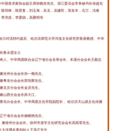
际中国美术家协会副主席孙晓东先生、浙江委员会常务秘书长张超先
，陈培林，陈君复，刘玉海，吴戈，吴建民，宣友木，石兰，沈春
，李淳昌，李爱娟，高聚明等
影响力对话特约嘉宾、哈尔滨师范大学河洛文化研究所客座教授、中华
会长鲁永霞女士
学奇人、中华周易联合会辽宁省分会名誉会长、本溪分会会长王殿志
、兼沧州分会会长孙一顺先生。
、兼粤东分会会长郭培辉先生。
、兼北京分会会长金灵先生。
、兼山西分会会长薛大江。
青岛分会会长、中华周易文化学院副院长 、哈尔滨天山易文化传播
。
、辽宁省分会会长杨晓艳先生。
、兼徐州分会会长。徐州市道学文化研究会会长高梧荃先生。
长大连博名斋创始人王淮正先生。