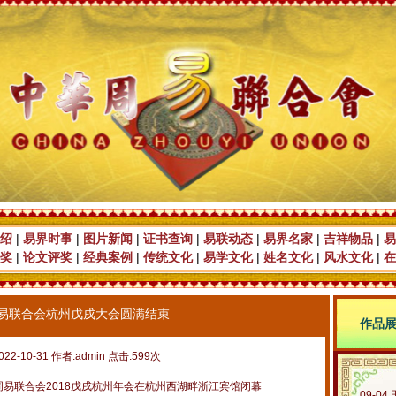
绍
|
易界时事
|
图片新闻
|
证书查询
|
易联动态
|
易界名家
|
吉祥物品
|
易
奖
|
论文评奖
|
经典案例
|
传统文化
|
易学文化
|
姓名文化
|
风水文化
|
在
易联合会杭州戊戌大会圆满结束
作品
022-10-31 作者:admin 点击:599次
易联合会2018戊戌杭州年会在杭州西湖畔浙江宾馆闭幕
09-04