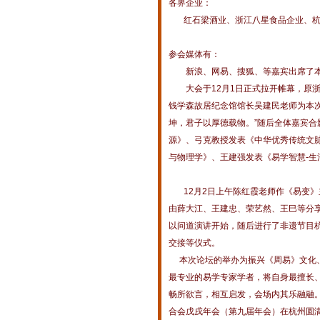
各界企业：
红石梁酒业、浙江八星食品企业、杭
参会媒体有：
新浪、网易、搜狐、等嘉宾出席了本
大会于12月1日正式拉开帷幕，原浙江
钱学森故居纪念馆馆长吴建民老师为本次
坤，君子以厚德载物。”随后全体嘉宾
源》、弓克教授发表《中华优秀传统文
与物理学》、王建强发表《易学智慧-生
12月2日上午陈红霞老师作《易变》
由薛大江、王建忠、荣艺然、王巳等分
以问道演讲开始，随后进行了非遗节目
交接等仪式。
本次论坛的举办为振兴《周易》文化、
最专业的易学专家学者，将自身最擅长
畅所欲言，相互启发，会场内其乐融融
合会戊戌年会（第九届年会）在杭州圆