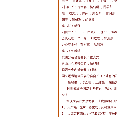
田野 ，鲁永霞 ，王淮正 ，王金山 ，
副 会 长：肖木春，杨兆麟 ，周易玄 ，
旭 ，陆文龙 ，陈萍 ，周金华 ，雷明善
朝平 ，简成道 ，胡德民
秘书长：赫野
副秘书长：王巳 ，白殿红 ，张晶 ，董春
会长助理：辛一锋 ，刘道隆 ，郑洪成
办公室主任：孙彬嘉 ，温淇雅
秘书：刘懿瑶
杭州分会名誉会长：孟宪龙，
唐山分会名誉会长：杨兆麟，
鸡西分会名誉会长：刘鸿。
同时还邀请全国各分会会长（上述有的
杨晓艳 ，李连旺 ，王建强 ，鞠艳文 
同时诚邀全国易学界专家、老师、朋友
会！
本次大会在太原龙泉山庄度假村召开
1、 火车站：坐618路支线，到神堂沟
2、 太原客运西站：坐72路到西中环长