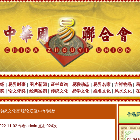
绍
|
易界时事
|
图片新闻
|
证书查询
|
易联动态
|
易界名家
|
吉祥物品
|
易
奖
|
论文评奖
|
经典案例
|
传统文化
|
易学文化
|
姓名文化
|
风水文化
|
在
传统文化高峰论坛暨中华周易
作品
022-11-02 作者:admin 点击:924次
09-04