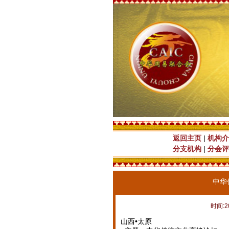
返回主页
|
机构介
分支机构
|
分会评
中华
时间:2
山西•太原