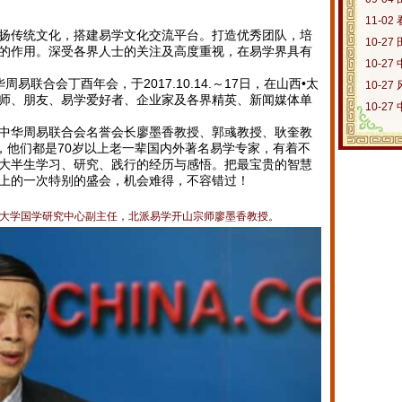
11-02
传统文化，搭建易学文化交流平台。打造优秀团队，培
10-27
的作用。深受各界人士的关注及高度重视，在易学界具有
10-27
合会丁酉年会，于2017.10.14.～17日，在山西•太
10-27
师、朋友、易学爱好者、企业家及各界精英、新闻媒体单
10-27
华周易联合会名誉会长廖墨香教授、郭彧教授、耿奎教
”，他们都是70岁以上老一辈国内外著名易学专家，有着不
大半生学习、研究、践行的经历与感悟。把最宝贵的智慧
上的一次特别的盛会，机会难得，不容错过！
开大学国学研究中心副主任，北派易学开山宗师廖墨香教授。