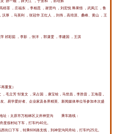
金灵 孙一顺 ，薛大江 ，于景和 ，郭培辉
高梧荃 ，庄福东 ，李相昆 ，谢贤均 ，刘宏悦 释果悟 ，武凤江 ，鲁
 ，沃厚 ，马英利 ，张冠华 王红人 ，刘伟，高培淇、桑峰、黄山 ，王
萍 祁彩茹 ，李影 ，张洋 ，郭潇雯 ，李建国 ，王淇
不再重复）
，毛立芳 邹复文 ，宋占国 ，康宝铨，马世昌，李胜昔，王海霞 。
、易学爱好者、企业家及各界精英、新闻媒体单位等参加本次盛
地址：太原市万柏林区义井神堂沟 乘车路线：
同舟度假村站下车，打车约40元。
风西街口下车，转乘606路支线，到神堂沟同舟站，打车约25元。