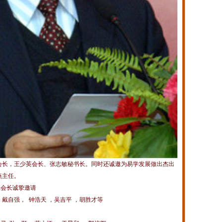
长，王少英会长、张志敏秘书长。同时还诚邀为易学发展做出杰出
部高燕主任。
会长诚挚邀请
自强， 钟浩天 ，吴吉平 ，胡胜才等