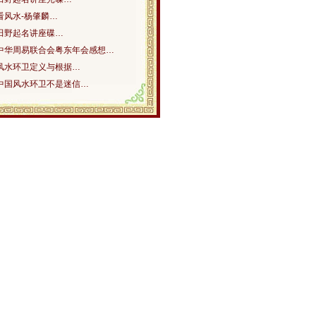
看风水-杨肇麟…
田野起名讲座碟…
中华周易联合会粤东年会感想…
风水环卫定义与根据…
中国风水环卫不是迷信…