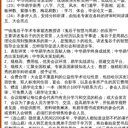
（22）中华周易企业策划师：现场表演分析实例一例，实战论文一篇
（23）中华易学新秀（八字、六爻、风水、奇门遁甲、手面相、起名
板神数、紫微斗数、梅花易数）：学习、体会，毕业论文一篇。
（24）不参评人员，安排分科听课，由知名专家在各科的评审时间讲
五、大会亮点
***由鬼谷子学术专家翟杰教授讲《鬼谷子智慧与周易》的应用***
主要讲述鬼谷子的历史背景，人生经历以及生平事迹，鬼谷子是周易
理论应用到预测体系的第一人，是预测占卜的祖先。讲述鬼谷子的智
指导企业发展，怎样指导促进人类社会和谐进步等。
1、表彰评奖：中华易学杰出贡献人物；中华易学终身成就奖；中华易
杰出策划机构；中华风水策划机构。
2、规格高、费用低，优美会议环境，易学实战讲坛，搭建交流平台。
3、规模大：汇聚全国权威、专家及国家级知名人士、教授，做精彩演
秀的易学科研成果，授予证书。
4、会费合理：大会是不重盈利的公益性学术论坛性质，包括哈尔滨友
宿饮食、双人标准间住宿，宴会、合影等，以及会务所产生的其它费
5、赠送《易学论文集》一本（附简介100字与联系方式）。参会人员
审，可免费入选《易学论文集》。
6、会议能够让每位参会代表均有充分学习和交流的机会；或大会发言
7、会议为了参会人员方便学习、交流，提高易学水平，开拓易学视野
者见面，特提供图书、资料销售摊床。有易学图书或资料的参会代表
或资料入会销售，必须打折价销售给参会人员。
***《连山易》隐世遁入民间2200多年，学易的人都知道这部不朽的
经《连山易》传人韩艺老先生携弟子历经千辛万苦，将自秦始皇焚书