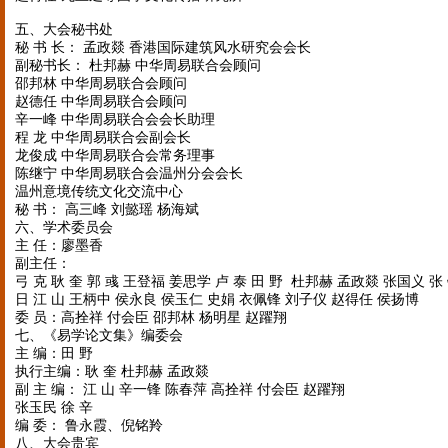
五、大会秘书处
秘 书 长： 孟政燚 香港国际建筑风水研究会会长
副秘书长： 杜邦赫 中华周易联合会顾问
邵邦林 中华周易联合会顾问
赵德任 中华周易联合会顾问
辛一峰 中华周易联合会会长助理
程 龙 中华周易联合会副会长
龙俊成 中华周易联合会常务理事
陈继宁 中华周易联合会温州分会会长
温州意境传统文化交流中心
秘 书： 高三峰 刘懿瑶 杨海斌
六、学术委员会
主 任：廖墨香
副主任：
弓 克 耿 奎 郭 彧 王登福 姜思学 卢 泰 田 野 杜邦赫 孟政燚 张国义 张
日 江 山 王柄中 侯永良 侯玉仁 史娟 衣佩锋 刘子仪 赵得任 侯扬博
委 员：高拴祥 付会臣 邵邦林 杨明星 赵躍翔
七、《易学论文集》编委会
主 编：田 野
执行主编：耿 奎 杜邦赫 孟政燚
副 主 编： 江 山 辛一锋 陈春萍 高拴祥 付会臣 赵躍翔
张玉民 徐 辛
编 委： 鲁永霞、倪铭羚
八、大会贵宾