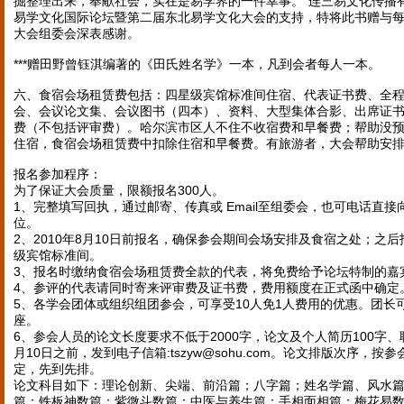
掘整理出来，奉献社会，实在是易学界的一件幸事。“连三易文化传播
易学文化国际论坛暨第二届东北易学文化大会的支持，特将此书赠与
大会组委会深表感谢。
***赠田野曾钰淇编著的《田氏姓名学》一本，凡到会者每人一本。
六、食宿会场租赁费包括：四星级宾馆标准间住宿、代表证书费、全
会、会议论文集、会议图书（四本）、资料、大型集体合影、出席证
费（不包括评审费）。哈尔滨市区人不住不收宿费和早餐费；帮助没
住宿，食宿会场租赁费中扣除住宿和早餐费。有旅游者，大会帮助安
报名参加程序：
为了保证大会质量，限额报名300人。
1、完整填写回执，通过邮寄、传真或 Email至组委会，也可电话直
位。
2、2010年8月10日前报名，确保参会期间会场安排及食宿之处；之
级宾馆标准间。
3、报名时缴纳食宿会场租赁费全款的代表，将免费给予论坛特制的嘉
4、参评的代表请同时寄来评审费及证书费，费用额度在正式函中确定
5、各学会团体或组织组团参会，可享受10人免1人费用的优惠。团长
座。
6、参会人员的论文长度要求不低于2000字，论文及个人简历100字、联
月10日之前，发到电子信箱:tszyw@sohu.com。论文排版次序，
定，先到先排。
论文科目如下：理论创新、尖端、前沿篇；八字篇；姓名学篇、风水
篇；铁板神数篇；紫微斗数篇；中医与养生篇；手相面相篇；梅花易