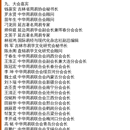
九、大会嘉宾
钱葆安 吉林省周易协会秘书长
罗永贤 中华周易联合会顾问
苗年生 中华周易联合会顾问
刁龙田 延吉著名周易专家
师仰庭 延边周易学会副会长兼珲春分会会长
文英子 延吉著名周易专家
林祖鸿 国际易经与现代化杂志社副总编辑
韩 军 吉林市易学文化研究会秘书长
陈永阁 盘锦易学文化研究会顾问
于春生 中华周易联合会鸡西分会会长
王淮正 中华周易联合会副会长兼大连分会会长
陈冠宏 中华周易联合会长春分会会长
李 坤 中华周易联合会绥芬河分会会长
魏士成 中华周易联合会内蒙古分会会长
刘卜瑞 中华周易联合会新疆分会会长
农丕贵 中华周易联合会南宁分会会长
王清正 中华周易联合会沧州分会会长
倪铭羚 中华周易联合会兰西分会会长
田丽华 中华周易联合会邢台分会会长
姚丽君 中华周易联合会鹤岗分会会长
邹复文 中华周易联合会吕梁分会会长
李开成 中华周易联合会梅河口分会会长
高 铭 中华周易联合会青岛分会会长
薛鹏仁 中华周易联合会无锡分会会长