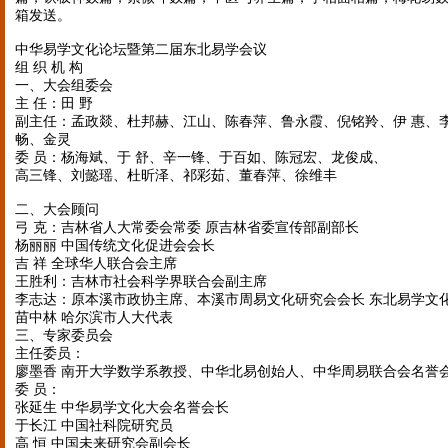
箱发送。
中华易学文化论坛暨第二届东北易学会议
组 织 机 构
一、大会组委会
主 任：田 野
副主任：孟政燚、杜邦赫、江山、陈春萍、鲁永霞、倪铭羚、伊 惠、
畅、金灵
委 员：杨海斌、于 舒、辛一锋、于百如、陈冠宏、龙俊成、
高三锋、刘懿瑶、杜昕泽、祁彩茹、董春萍、徐维丰
二、大会顾问
弓 克：吉林省人大常委会常委 原吉林省委宣传部副部长
杨丽丽 中国传统文化促进会会长
吉 祥 全球华人联合会主席
王胜利：吉林市社会科学界联合会副主席
李志达：原本溪市政协主席、本溪市周易文化研究会会长 东北易学文
苗中林 哈尔滨市人大代表
三、专家委员会
主任委员：
廖墨香 南开大学数学系教授、中华北易创始人、中华周易联合会名誉
委 员：
张延生 中华易学文化大会名誉会长
于长江 中国社科院研究员
高 恒 中国未来研究会副会长