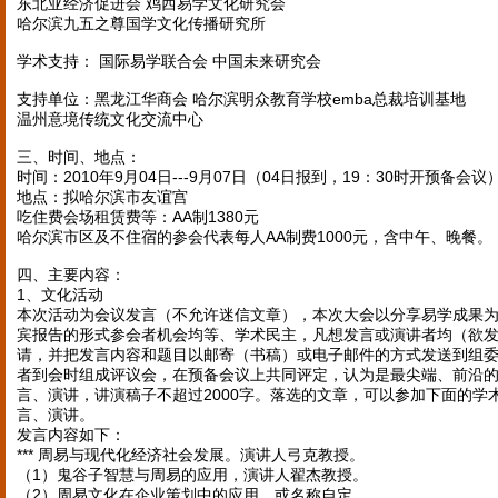
东北亚经济促进会 鸡西易学文化研究会
哈尔滨九五之尊国学文化传播研究所
学术支持： 国际易学联合会 中国未来研究会
支持单位：黑龙江华商会 哈尔滨明众教育学校emba总裁培训基地
温州意境传统文化交流中心
三、时间、地点：
时间：2010年9月04日---9月07日（04日报到，19：30时开预备会议
地点：拟哈尔滨市友谊宫
吃住费会场租赁费等：AA制1380元
哈尔滨市区及不住宿的参会代表每人AA制费1000元，含中午、晚餐。
四、主要内容：
1、文化活动
本次活动为会议发言（不允许迷信文章），本次大会以分享易学成果
宾报告的形式参会者机会均等、学术民主，凡想发言或演讲者均（欲
请，并把发言内容和题目以邮寄（书稿）或电子邮件的方式发送到组
者到会时组成评议会，在预备会议上共同评定，认为是最尖端、前沿
言、演讲，讲演稿子不超过2000字。落选的文章，可以参加下面的学
言、演讲。
发言内容如下：
*** 周易与现代化经济社会发展。演讲人弓克教授。
（1）鬼谷子智慧与周易的应用，演讲人翟杰教授。
（2）周易文化在企业策划中的应用，或名称自定。