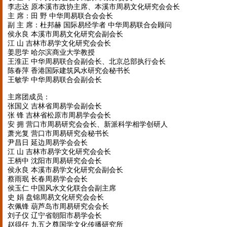
李志达 原本溪市政协主席、本溪市周易文化研究会会长
主 席：田 野 中华周易联合会会长
副 主 席：杜邦赫 国际易经学者 中华周易联合会顾问
侯永良 本溪市周易文化研究会副会长
江 山 吉林市易学文化研究会会长
姜思学 哈尔滨商业大学教授
王淮正 中华周易联合会副会长、北京总部执行会长
陈春萍 香港国际建筑风水研究会秘书长
王敏学 中华周易联合会副会长
主席团成员：
张国义 吉林省周易学会副会长
张 锋 吉林省松原市周易学会会长
安 拥 营口市周易研究会会长、新派科学相学创研人
萧光复 营口市周易研究会秘书长
尹昌日 延边周易学会会长
江 山 吉林市易学文化研究会会长
王柄中 沈阳市周易研究会会长
侯永良 本溪市易学文化研究会副会长
蔡雨珉 长春周易学会会长
侯玉仁 中国风水文化联合会副主席
史 娟 盘锦周易文化研究会会长
衣佩锋 葫芦岛市周易研究会会长
刘子仪 辽宁省朝阳市易学会长
赵得任 九五之尊国学文化传播研究所