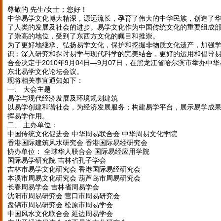
尊敬的 先生/女士；您好！
中华易学文化博大精深，源远流长，孕育了伟大的中华民族，创造了
了人类的发展及社会的进步。易学文化作为中国传统文化的重要组成
了崇高的地位，受到了东西方文化的瞩目和推崇。
为了更好地继承、弘扬易学文化，保护和挖掘非物质文化遗产，加强
识；深入研究和探讨易学与现代科学的完美结合，更好的运用和倡导
合会决定于2010年9月04日—9月07日，在黑龙江省哈尔滨市举办中
东北易学文化论坛会议。
现将相关事宜通知如下：
一、 大会主题
易学与现代经济发展及环境规划建筑
以易学创建和谐社会，为经济发展服务；构建易学平台，展示易学成
挥易学作用。
二、 主办单位：
中国传统文化促进会 中华周易联合会 中华周易文化学院
香港国际建筑风水研究会 香港国际易经研究会
协办单位： 全球华人联合会 国际易经应用学院
国际易学研究院 吉林省孔子学会
吉林市易学文化研究会 香港国际易经研究会
本溪市周易文化研究会 葫芦岛市周易研究会
长春周易学会 吉林省周易学会
沈阳市周易研究会 营口市周易研究会
盘锦市周易研究会 松原市周易学会
中国风水文化联合会 延边周易学会