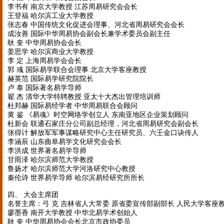
李书有 南京大学教授 江苏周易研究会会长
王登福 哈尔滨工业大学教授
张志春 中国传统文化促进会理事、河北省周易研究会会长
成汝善 国际中华周易协会副会长兼学术委员会副主任
耿 奎 中华周易协会会长
姜思学 哈尔滨商业大学教授
李 定 上海周易学会会长
郭 彧 国际易学联合会理事 北京大学客座教授
赫英范 国际易学研究院院长
卢 泰 国际著名易学导师
翟 杰 清华大学特聘教授 亚太十大杰出管理培训师
杜邦赫 国际易经学者 中华周易联合会顾问
黄 鉴 《易魂》时空网络学创立人 东南亚地区企业策划顾问
杜新会 联通石家庄分公司副总经理，河北省周易研究会副会长
张得计 解放军军事谋略研究中心主任研究员、六壬金口诀传人
李涵辰 山东曲阜易学文化研究会会长
李洪成 世界著名易学导师
甘雨泽 哈尔滨师范大学教授
鲁扬才 哈尔滨师范大学河洛研究中心教授
秦伦诗 世界易学导师 哈尔滨易经研究所所长
四、 大会主席团
名誉主席：弓 克 吉林省人大常委 原省委宣传部副部长 人民大学客座
廖墨香 南开大学教授 中华北易学术创始人
耿 奎 中华周易协会会长北京市政协委员