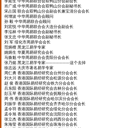
李延生 中华周易联合会双鸭山分会副会长
肖广成 中华周易联合会双鸭山分会副秘书长
宋占国 联合会双鸭山分会副会长兼宝清分会会长
何增波 中华周易联合会顾问
孙 毅 中华周易联合会顾问
刘宏悦 中华周易联合会大连分会副会长
李泓林 中华周易联合会副秘书长
张文忠 中华周易联合会副秘书长
刘 军 绥化市周易学会会长
范炳檀 黑龙江易学专家
姚炳生 华夏周易研究会会长
马焕魁 中华周易联合会贵阳分会会长
张乃懿 黑龙江易学专家-----------------这个去掉
徐志远 大庆市著名易学专家
周仁勇 香港国际易经研究会台州分会会长
刘大川 香港国际易经研究会松源分会会长
赵 俊 香港国际易经研究会铁力分会会长
吕东阳 香港国际易经研究会吉林分会会长
彭玉琴 香港国际易经研究会抚顺分会会长
周 伟 香港国际易经研究会哈尔滨分会会长
刘振学 香港国际易经研究会齐齐哈尔分会会长
孟令羽 香港国际易经研究会绥化分会会长
孟令旭 香港国际易经研究会沈阳分会会长
张立杰 香港国际易经研究会鸡西分会会长
朱海莹 香港国际易经研究会珠海分会会长