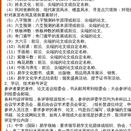
（3）姓名文化：前沿、尖端的论文或自定名称。
（4）民间丧葬民俗、现代家居风水、楼盘风水、寻龙点穴堪舆：对现
针对家居布局及堪舆要素研讨。
（5）八字预测：八字预测科学原理或前沿、尖端的论文。
（6）六爻预测：六爻预测的基本原理或前沿、尖端的论文。
（7）铁板神数：铁板神数的精要或前沿、尖端的论文。
（8）奇门遁甲：奇门遁甲的发展或前沿、尖端的论文。
（9）大六壬：前沿、尖端的论文或自定名称。
（10）马前课：前沿、尖端的论文或自定名称。
（11）手面相：前沿、尖端的论文或自定名称。
（12）紫微斗数：前沿、尖端的论文或自定名称。
（13）梅花易数：前沿、尖端的论文或自定名称。
（14）中医与养生：前沿、尖端的论文或自定名称。
（15）易学文化图书、成果、出版物、用品用具等展示、销售。
（16）易学文化学术总结表彰：颁奖盛典活动、授予证书等活动。
2、学识、技术称号评定
参评者要把著作、论文送达组委会，书从邮局寄到组委会；大会参评
到组委会邮箱。
各科均设评审组，各评审组设组长一名，参评的评委学历均为本科以
会议学术委员会，最后由会议学术委员会审定。（组长暂虚位待定，
参评人员注意：要求参评的著作、论文，均是自己编写，或参编的主
书籍、论文或网站文章。如有人举报或大会发现是抄袭之作，取消评
评定学位内容：
（1）中华（国际）易学领袖：要求领导易学文化团体或组织、协会、
上；有二本世纪水平的专著；有一篇尖端水平的论文（包括本会的论