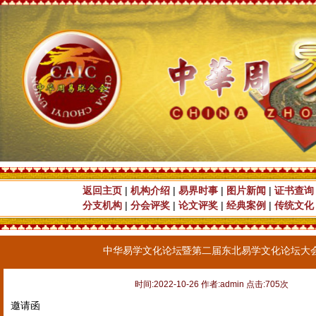
返回主页
|
机构介绍
|
易界时事
|
图片新闻
|
证书查询
分支机构
|
分会评奖
|
论文评奖
|
经典案例
|
传统文化
中华易学文化论坛暨第二届东北易学文化论坛大
时间:2022-10-26 作者:admin 点击:705次
邀请函