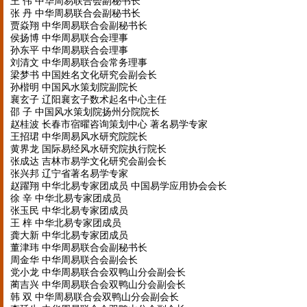
王 伟 中华周易联合会副秘书长
张 丹 中华周易联合会副秘书长
贾焱翔 中华周易联合会副秘书长
侯扬博 中华周易联合会理事
孙东平 中华周易联合会理事
刘清文 中华周易联合会常务理事
梁梦书 中国姓名文化研究会副会长
孙楷明 中国风水策划院副院长
襄玄子 辽阳襄玄子数术起名中心主任
邵 子 中国风水策划院扬州分院院长
赵桂波 长春市宿曜咨询策划中心 著名易学专家
王招珺 中华周易风水研究院院长
黄界龙 国际易经风水研究院执行院长
张成达 吉林市易学文化研究会副会长
张兴邦 辽宁省著名易学专家
赵躍翔 中华北易专家团成员 中国易学应用协会会长
徐 辛 中华北易专家团成员
张玉民 中华北易专家团成员
王 梓 中华北易专家团成员
龚大新 中华北易专家团成员
董津玮 中华周易联合会副秘书长
周金华 中华周易联合会副会长
党小龙 中华周易联合会双鸭山分会副会长
蔺吉兴 中华周易联合会双鸭山分会副会长
韩 双 中华周易联合会双鸭山分会副会长