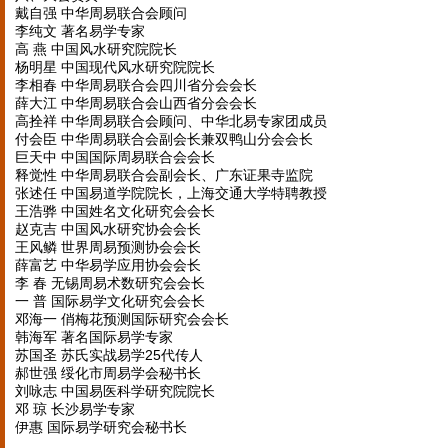
戴自强 中华周易联合会顾问
李纯文 著名易学专家
高 燕 中国风水研究院院长
杨明星 中国现代风水研究院院长
李相春 中华周易联合会四川省分会会长
薛大江 中华周易联合会山西省分会会长
高拴祥 中华周易联合会顾问、中华北易专家团成员
付会臣 中华周易联合会副会长兼双鸭山分会会长
巨天中 中国国际周易联合会会长
释觉性 中华周易联合会副会长、广东证果寺监院
张述任 中国易道学院院长，上海交通大学特聘教授
王浩骅 中国姓名文化研究会会长
赵克吉 中国风水研究协会会长
王风鳞 世界周易预测协会会长
薛富艺 中华易学应用协会会长
李 春 无锡周易术数研究会会长
一 普 国际易学文化研究会会长
邓海一 俏梅花预测国际研究会会长
韩海军 著名国际易学专家
苏国圣 苏氏实战易学25代传人
郝世强 绥化市周易学会秘书长
刘咏志 中国易医科学研究院院长
邓 琼 长沙易学专家
伊惠 国际易学研究会秘书长