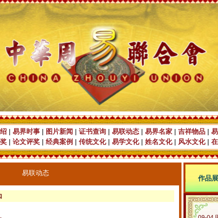
绍
|
易界时事
|
图片新闻
|
证书查询
|
易联动态
|
易界名家
|
吉祥物品
|
易
奖
|
论文评奖
|
经典案例
|
传统文化
|
易学文化
|
姓名文化
|
风水文化
|
在
易联动态
作品
知
09-04